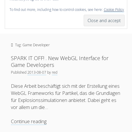
To find out more, including how to control cookies, see here:
Cookie Policy
open
scienceviz.com
menu
Research Institute for Visual Computing
Sidebar
Search
Offered Services
Tag:
Game Developer
Editorial Board
Partners
SPARK IT OFF! . New WebGL Interface for
Categories
Game Developers
Published
2013-08-07
by
red
facebook
instagram
linkedin
youtube
xing
3D Animation
(48)
Diese Arbeit beschäftigt sich mit der Erstellung eines
Artwork
(20)
WebGL Frameworks für Partikel, das die Grundlagen
Augmented Reality
(14)
für Explosionssimulationen anbietet. Dabei geht es
vor allem um die…
Book Reviews
(21)
Conferences
(29)
SPARK
Continue reading
IT
Games | 3D Simulation
(43)