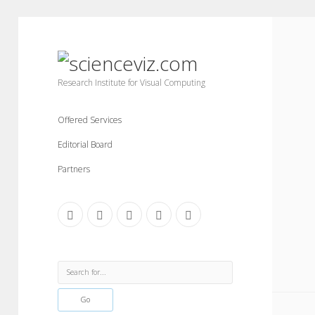
scienceviz.com
Research Institute for Visual Computing
Offered Services
Editorial Board
Partners
facebook
instagram
linkedin
youtube
xing
Sidebar
Search