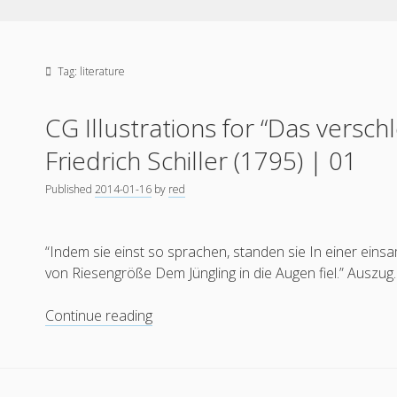
Tag:
literature
CG Illustrations for “Das verschl
Friedrich Schiller (1795) | 01
Published
2014-01-16
by
red
“Indem sie einst so sprachen, standen sie In einer einsa
von Riesengröße Dem Jüngling in die Augen fiel.” Auszug
CG
Continue reading
Illustrations
for
“Das