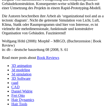
Gebäudekonstruktion. Konsequenter-weise schließt das Buch mit
einer Umsetzung des Projekts in einem Rapid-Prototyping-Modell.
Die Autoren beschreiben ihre Arbeit als ‘organizational tool and as a
tectonic diagram’. Nicht die getrennte Simulation von Licht, Luft,
Klima, Statik oder Raumprogramm sind hier von Interesse, es ist
vielmehr die mehrdimensionale, funktionale und konstruktive
Organisation von Gebäuden. Faszinierend!
Wolfgang Höhl (2008): Morphê – MRGD, (Buchrezension | Book
Review)
in: db – deutsche bauzeitung 08 |2008, S. 61
Read more posts about
Book Reviews
3D animation
3d modeling
3d simulation
3D Software
caad
CAD
Daniel Widrig
Frei Otto
Hair Dynamics
Hair Tools