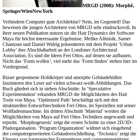
MRGD (2008): Morphê,
SpringerWienNewYork
Verhindern Computer gute Architektur? Nein, im Gegenteil! Das
beweisen die jungen Architekten von MRGD sehr eindrucksvoll. In
ihrer neuen Publikation nutzen sie die Hair Dynamics der Software
Maya für höchst interessante Ergebnisse. Melike Altinisik, Samer
Chamoun und Daniel Widrig präsentieren mit dem Projekt ‘Urban
Lobby’ ihre Abschlußarbeit an der Londoner Architectural
Association. Es sind die Ideen Frei Ottos, auf denen sie aufbauen.
Nicht das ‘Form wollen’, viel mehr das ‘Form finden’ stehen hier im
Vordergrund.
Bizarr gesponnene Hohlkörper und amorphe Gebäudehüllen
faszinieren den Leser auf vielen schwarz-weiß-Abbildungen. Das
Buch gliedert sich in sieben Abschnitte. In ‘Speculative
Experimentation’ erkunden MRGD die Möglichkeiten des Hair
Tools von Maya. ‘Optimized Path’ beschäftigt sich mit den
strukturellen Entwurfstechniken Frei Ottos, im Speziellen mit seiner
Wollfadenmaschine. Im dritten Abschnitt ‘Material’ werden die
Möglichkeiten von Maya auf Frei Ottos Techniken angewandt und
erprobt. ‘Morphogenesis’ zeigt die ersten Schritte zu einer 2D/3D-
Pfadorganisation. ‘Program Organization’ widmet sich eingehend
der computergenerierten Gebäudeerschließung. ‘Tectonics’ zeigt die
Eleganz von harmonischer Formgebung und computergestützter