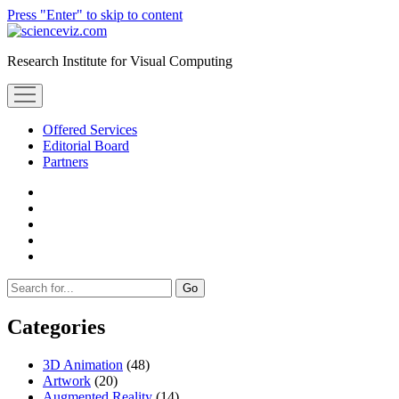
Press "Enter" to skip to content
scienceviz.com
Research Institute for Visual Computing
open
menu
Offered Services
Editorial Board
Partners
facebook
instagram
linkedin
youtube
xing
Sidebar
Search
Categories
3D Animation
(48)
Artwork
(20)
Augmented Reality
(14)