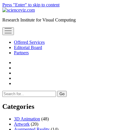
Press "Enter" to skip to content
scienceviz.com
Research Institute for Visual Computing
open
menu
Offered Services
Editorial Board
Partners
facebook
instagram
linkedin
youtube
xing
Sidebar
Search
Categories
3D Animation
(48)
Artwork
(20)
Augmented Reality
(14)