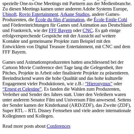
spezielle One-to-One Meetings mit Partnern aus der Medienbranche.
Zu diesen Meetings kamen unter anderem Adobe Systems Europe,
Ubisoft
,
Rovio Entertainment
,
Arkane Studios
, andere Games-
Produzenten, die
École du film d’animation
, die
École Emile Cohl
und Fördereinrichtungen für Games und Animation aus Deutschland
und Frankreich, wie der
FFF Bayern
oder
CNC
. Es gab einige
erfolgversprechende Gespräche mit der Aussicht auf weitere
Kontakte und gemeinsame Projekte zum Beispiel mit den
Entwicklern von Digital Treasure Entertainment, mit CNC und dem
FFF Bayern.
Games und Animationsproduzenten hatten anschliessend bei der
Cartoon Movie Conference drei Tage lang die Gelegenheit, ihre
Pitches, Projekte in Arbeit oder finalisierte Projekte zu präsentieren.
Beeindruckend waren die hohe Qualität und das hohe kulturelle
Engagement vieler Produktionen, wie z.B.:
“Hieronymus”
oder
“Ernest et Celestine”
. Es fanden die Wahlen zum Produzenten,
Verleiher und Sender des Jahres statt. Unter den Verleihern waren
unter anderem Senator Film und Universum Film anwesend. Seitens
der Sender kamen der Kinderkanal (ARD/ZDF), das Zweite (ZDF),
Super RTL – RTL Disney Fernsehen und viele andere internationale
Kolleginnen und Kollegen.
Read more posts about
Conferences